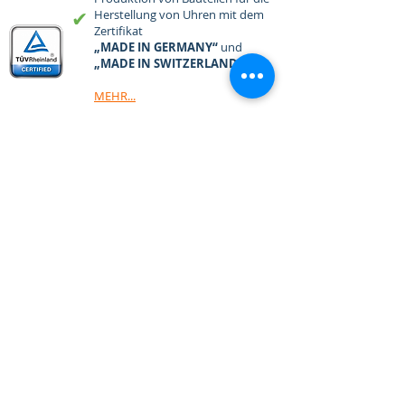
Herstellung von Uhren mit dem
✔︎
Zertifikat
„MADE IN GERMANY“
und
„MADE IN SWITZERLAND“
MEHR...
KONTAKT _________________
WhatsApp:
WeChat:
ZEITMANUFAKTUR
by
Ocean to Ocean Ltd.
22/F., Nr. 3 Lockhart Road