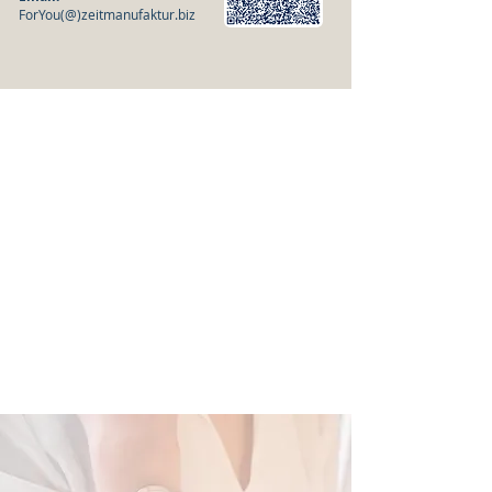
ForYou(@)zeitmanufaktur.biz