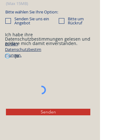
(Max 15MB)
Bitte wählen Sie Ihre Option:
Senden Sie uns ein
Bitte um
Angebot
Rückruf
Ich habe ihre
Datenschutzbestimmungen gelesen und
erkläre mich damit einverstanden.
Zu den
Datenschutzbestim
mungen.
Ja
Senden